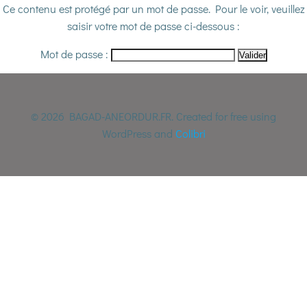
Aller
Ce contenu est protégé par un mot de passe. Pour le voir, veuillez
au
saisir votre mot de passe ci-dessous :
contenu
Mot de passe :
© 2026 BAGAD-ANEORDUR.FR. Created for free using
WordPress and
Colibri